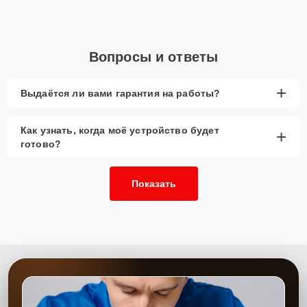
Для начала процесса восстановления свяжитесь по телефону +7
(800) 301-53-70 или оставьте
Заявку на сайте
. Специалист
перезвонит в течение минуты для уточнения всех вопросов и
записи на диагностику и ремонт видеокарты.
Вопросы и ответы
Главные особенности
сервиса
+
Выдаётся ли вами гарантия на работы?
Низкие цены и скидки:
Доступные условия для
Как узнать, когда моё устройство будет
+
клиентов.
готово?
Срочный ремонт:
Быстрое восстановление
после попадания влаги.
Показать
Доставка и выезд:
Возможность выезда
мастера или доставки устройства.
Запчасти в наличии:
Оригинальные детали и
аналоги всегда на складе.
Гарантия качества:
Устойчивость работы после
ремонта.
Сервисный центр проводит качественное восстановление
видеокарт после контакта с водой. Опытные специалисты