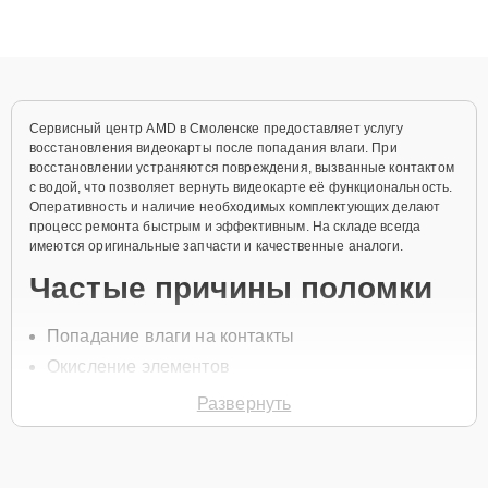
высокой квалификации и ответственному подходу клиенты
получают быстрый, качественный ремонт и понятные
объяснения по результатам диагностики.
Сервисный центр AMD в Смоленске предоставляет услугу
восстановления видеокарты после попадания влаги. При
восстановлении устраняются повреждения, вызванные контактом
с водой, что позволяет вернуть видеокарте её функциональность.
Оперативность и наличие необходимых комплектующих делают
процесс ремонта быстрым и эффективным. На складе всегда
имеются оригинальные запчасти и качественные аналоги.
Частые причины поломки
Попадание влаги на контакты
Окисление элементов
Короткое замыкание
Развернуть
Повреждение конденсаторов
Неисправности в цепях питания