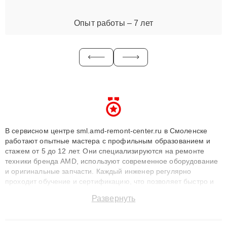
Опыт работы – 7 лет
В сервисном центре sml.amd-remont-center.ru в Смоленске
работают опытные мастера с профильным образованием и
стажем от 5 до 12 лет. Они специализируются на ремонте
техники бренда AMD, используют современное оборудование
и оригинальные запчасти. Каждый инженер регулярно
проходит обучение и сертификацию, что позволяет быстро и
точноdiagnostikировать поломки и восстанавливать технику с
Развернуть
сохранением гарантии до 3 лет. Наши мастера решают
сложные случаи: от замены матриц и материнских плат до
ремонта после залития и восстановления данных. Благодаря