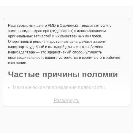
объяснения по результатам диагностики.
Наш сервисный центр AMD в Смоленске предлагает услугу
замены видеоадаптера (видеокарты) с использованием
оригинальных запчастей и их качественных аналогов.
Оперативный ремонт и доступные цены делают замену
видеокарты удобной и выгодной для клиентов. Замена
видеоадаптера — это эффективный способ улучшить
производительность вашего устройства и вернуть его в рабочее
состояние.
Частые причины поломки
Механические повреждения видеокарты.
Перегрев устройства.
Развернуть
Скачки напряжения.
Износ компонентов.
Неисправности в работе графической системы.
Для начала замены позвоните по телефону +7 (800) 301-53-70