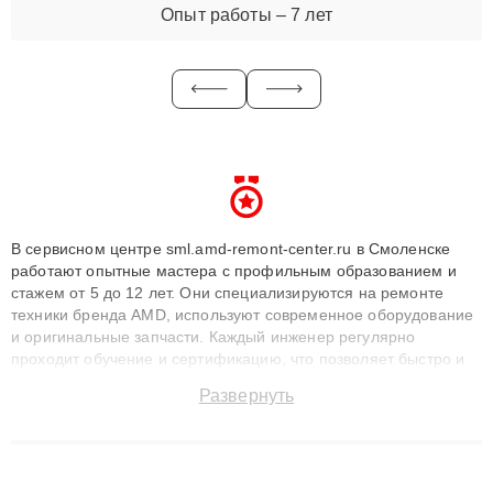
Опыт работы – 7 лет
В сервисном центре sml.amd-remont-center.ru в Смоленске
работают опытные мастера с профильным образованием и
стажем от 5 до 12 лет. Они специализируются на ремонте
техники бренда AMD, используют современное оборудование
и оригинальные запчасти. Каждый инженер регулярно
проходит обучение и сертификацию, что позволяет быстро и
точноdiagnostikировать поломки и восстанавливать технику с
Развернуть
сохранением гарантии до 3 лет. Наши мастера решают
сложные случаи: от замены матриц и материнских плат до
ремонта после залития и восстановления данных. Благодаря
высокой квалификации и ответственному подходу клиенты
получают быстрый, качественный ремонт и понятные