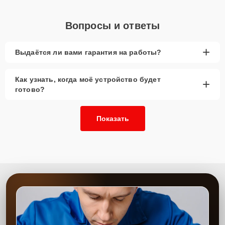
или оставьте
Заявку на сайте
, и специалист свяжется с вами в
течение минуты для уточнения всех вопросов и записи на
Вопросы и ответы
диагностику и ремонт.
Главные особенности
+
Выдаётся ли вами гарантия на работы?
сервиса
Как узнать, когда моё устройство будет
+
Низкие цены и скидки
— выгодные условия
готово?
для замены видеоадаптера.
Срочный ремонт
— минимальные сроки
выполнения работы.
Показать
Доставка и выезд
— комфортные условия для
клиентов.
Запчасти в наличии
— оригинальные
видеокарты и их аналоги.
Гарантия качества
— надёжная работа
устройства после замены.
Сервисный центр предоставляет качественную замену видеокарт
с использованием проверенных комплектующих. Наши